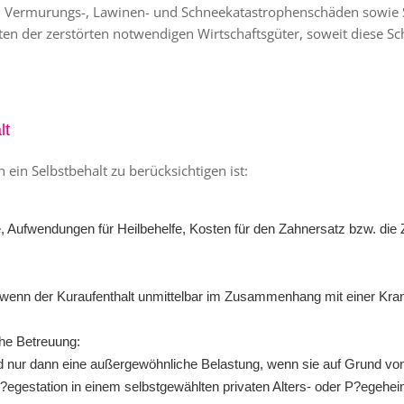
-, Vermurungs-, Lawinen- und Schneekatastrophenschäden sowie 
n der zerstörten notwendigen Wirtschaftsgüter, soweit diese Sc
lt
ein Selbstbehalt zu berücksichtigen ist:
 Aufwendungen für Heilbehelfe, Kosten für den Zahnersatz bzw. die 
wenn der Kuraufenthalt unmittelbar im Zusammenhang mit einer Krank
che Betreuung:
d nur dann eine außergewöhnliche Belastung, wenn sie auf Grund vo
 P?egestation in einem selbstgewählten privaten Alters- oder P?egehei