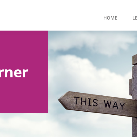
HOME
L
rner